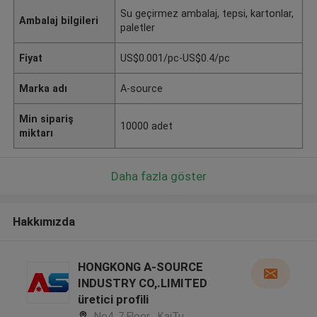
Su geçirmez ambalaj, tepsi, kartonlar,
Ambalaj bilgileri
paletler
Fiyat
US$0.001/pc-US$0.4/pc
Marka adı
A-source
Min sipariş
10000 adet
miktarı
Daha fazla göster
Hakkımızda
HONGKONG A-SOURCE
INDUSTRY CO,.LIMITED
üretici profili
No4, 7 Floor , KaiTu