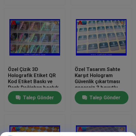
Fabrika turu
Kalite kontrol
Bize Ulaşın
Özel Çizik 3D
Özel Tasarım Sahte
Bir teklif isteği
Holografik Etiket QR
Karşıt Hologram
Kod Etiket Baskı ve
Güvenlik çıkartması
Renk Değişken boşluk
geçersiz 3 boyutlu
etiketi
hologram çıkartması
10 mL Flakon Etiketleri
Talep Gönder
Talep Gönder
10ml Flakon Kutuları
Küçük Şişe Etiketleri