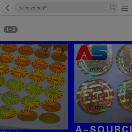
1
/
2