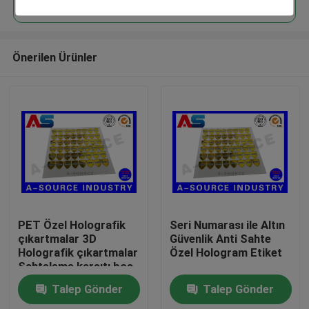
Önerilen Ürünler
Ev
PET Özel Holografik
Seri Numarası ile Altın
çıkartmalar 3D
Güvenlik Anti Sahte
Holografik çıkartmalar
Özel Hologram Etiket
Ürünler
Sahteleme karşıtı boş
çıkartma
Talep Gönder
Talep Gönder
Hakkımızda