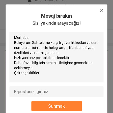
development Building, No 33
,Wang Jiao , Jiulong district ,Çin
Mesaj bırakın
5.0
Sizi yakında arayacağız!
Onaylı tedarikçi
Daha fazla göster
En İyi Fiyatı Alın
Sahteleme karşıtı güvenlik
kodları ve seri numaraları için
sahte hologram
Sunmak
Devam et