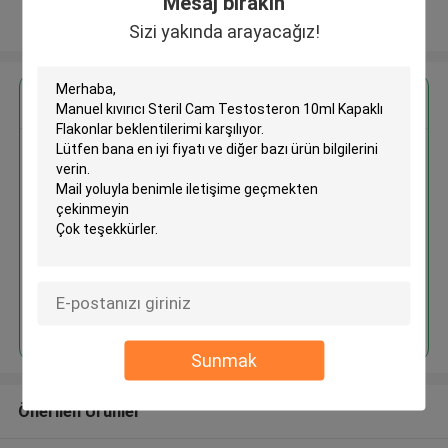
Mesaj bırakın
Daha fazla göster
Sizi yakında arayacağız!
En İyi Fiyatı Alın
Manuel kıvırıcı Steril Cam
Testosteron 10ml Kapaklı
Flakonlar
Devam et
Sunmak
Önerilen Ürünler