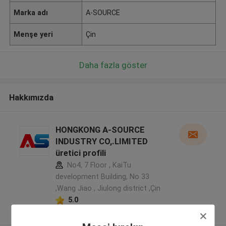
Marka adı
A-SOURCE
Menşe yeri
Çin
Daha fazla göster
Hakkımızda
HONGKONG A-SOURCE
INDUSTRY CO,.LIMITED
üretici profili
No4, 7 Floor , KaiTu
development Building, No 33
,Wang Jiao , Jiulong district ,Çin
5.0
Onaylı tedarikçi