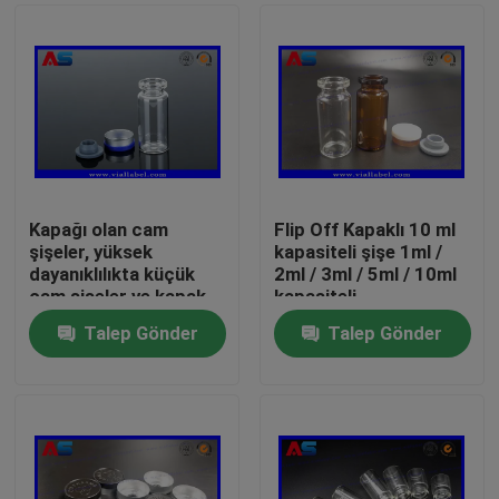
Kapağı olan cam
Flip Off Kapaklı 10 ml
şişeler, yüksek
kapasiteli şişe 1ml /
dayanıklılıkta küçük
2ml / 3ml / 5ml / 10ml
cam şişeler ve kapak
kapasiteli
açılır
Talep Gönder
Talep Gönder
Ev
Ürünler
Hakkımızda