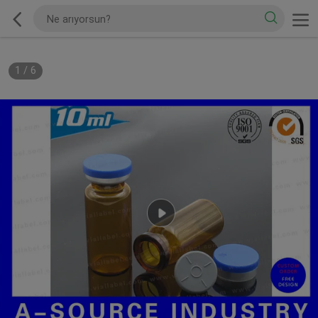
1
/
6