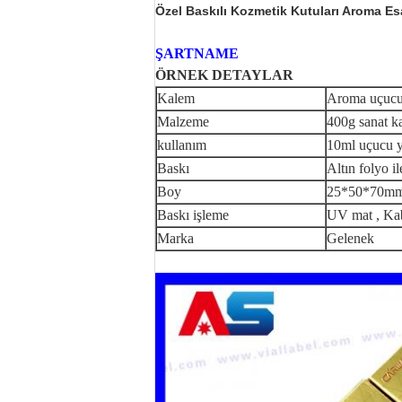
Özel Baskılı Kozmetik Kutuları Aroma Esa
ŞARTNAME
ÖRNEK DETAYLAR
Kalem
Aroma uçucu 
Malzeme
400g sanat k
kullanım
10ml uçucu ya
Baskı
Altın folyo 
Boy
25*50*70m
Baskı işleme
UV mat , Ka
Marka
Gelenek