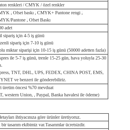
ton renkleri / CMYK / özel renkler
MYK
,
Ofset baskı
,
CMYK+ Pantone rengi
,
MYK/Pantone
,
Ofset Baskı
00 adet
l sipariş için 4-5 iş günü
enli sipariş için 7-10 iş günü
lu miktar siparişi için 10-15 iş günü (50000 adetten fazla)
pres ile 5-7 iş günü, trenle 15-25 gün, hava yoluyla 25-30
n.
press, TNT, DHL, UPS, FEDEX, CHINA POST, EMS,
YNET ve benzeri ile gönderebiliriz.
ri üretim öncesi %70 mevduat
T, western Union, , Paypal, Banka havalesi ile ödeme)
ayları ihtiyacınıza göre ürünler üretiyoruz.
 bir tasarım ekibimiz var.Tasarımlar ücretsizdir.