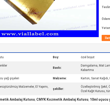
Tesli
Ödeme
Yeten
İle
utu
Boy:
özel boyut
nkler
Damgalama, Mat Lami
Baskı:
Kabartma
cu yağ şişeleri
Malzeme:
Karton, Sanat Kağıdı,
 Dönüştürülmüş Malzemeler, El Yapımı,
Özelleştirilmiş Şekil,
şekiller:
Özel Kağıt Kutusu, t
metik Ambalaj Kutusu
CMYK Kozmetik Ambalaj Kutusu
10ml uçucu 
,
,