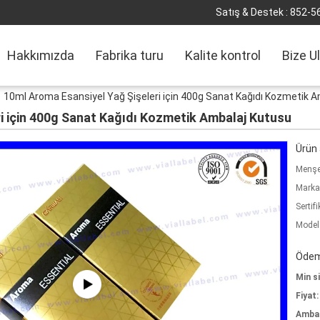
Satış & Destek :
852-5
Hakkımızda
Fabrika turu
Kalite kontrol
Bize U
10ml Aroma Esansiyel Yağ Şişeleri için 400g Sanat Kağıdı Kozmetik 
i için 400g Sanat Kağıdı Kozmetik Ambalaj Kutusu
Ürün a
Menşe 
Marka
Sertifi
Model
Ödeme
Min si
Fiyat:
Ambala