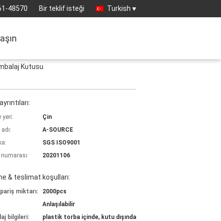
61-48570
Bir teklif isteği
Turkish
laşın
Ambalaj Kutusu
yrıntıları:
yeri:
Çin
 adı:
A-SOURCE
ka:
SGS ISO9001
 numarası:
20201106
 & teslimat koşulları:
pariş miktarı:
2000pcs
Anlaşılabilir
j bilgileri:
plastik torba içinde, kutu dışında