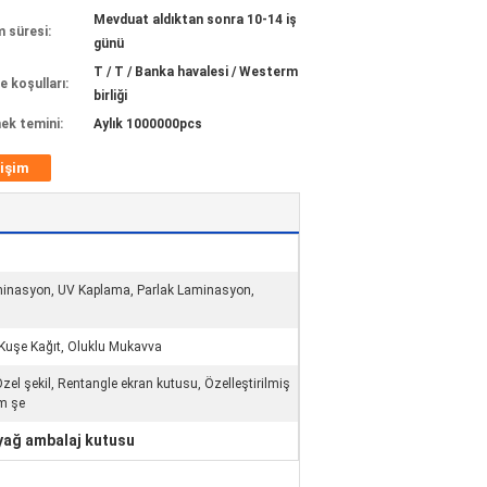
Mevduat aldıktan sonra 10-14 iş
m süresi:
günü
T / T / Banka havalesi / Westerm
 koşulları:
birliği
ek temini:
Aylık 1000000pcs
tişim
nasyon, UV Kaplama, Parlak Laminasyon,
 Kuşe Kağıt, Oluklu Mukavva
 Özel şekil, Rentangle ekran kutusu, Özelleştirilmiş
üm şe
yağ ambalaj kutusu