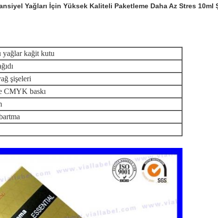
nsiyel Yağları İçin Yüksek Kaliteli Paketleme Daha Az Stres 10ml 
yağlar kağit kutu
ağıdı
ğ şişeleri
ile CMYK baskı
m
bartma