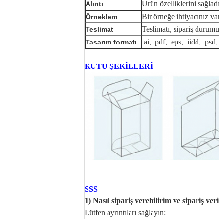
Ürün özelliklerini sağladı
Alıntı
Bir örneğe ihtiyacınız var
Örneklem
Teslimatı, sipariş durumun
Teslimat
.ai, .pdf, .eps, .iidd, .psd,
Tasarım formatı
KUTU ŞEKİLLERİ
SSS
1) Nasıl sipariş verebilirim ve sipariş v
Lütfen ayrıntıları sağlayın: