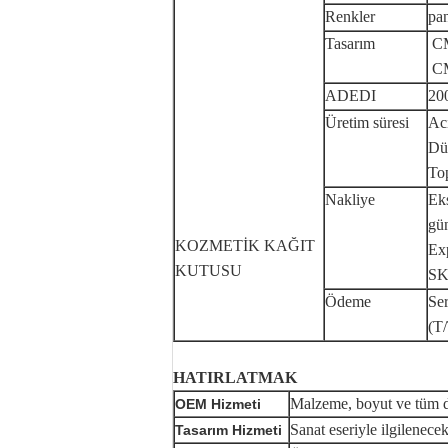
Renkler
pan
Tasarım
C
C
ADEDI
20
Üretim süresi
Aci
Düz
Top
Nakliye
Eks
gü
KOZMETİK KAĞIT
Ex
KUTUSU
SK
Ödeme
Se
(T/
HATIRLATMAK
Malzeme, boyut ve tüm det
OEM Hizmeti
Sanat eseriyle ilgilenecek
Tasarım Hizmeti