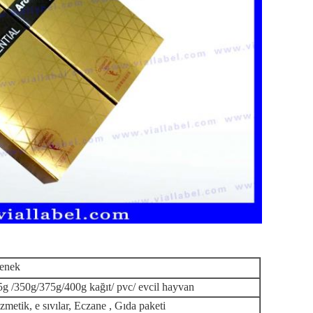
lenek
g /350g/375g/400g kağıt/ pvc/ evcil hayvan
metik, e sıvılar, Eczane , Gıda paketi