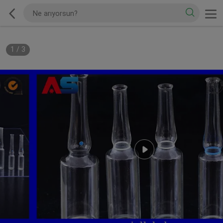
1
/
3