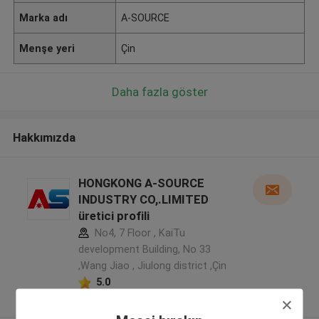
Marka adı
A-SOURCE
Menşe yeri
Çin
Daha fazla göster
Hakkımızda
HONGKONG A-SOURCE
INDUSTRY CO,.LIMITED
üretici profili
No4, 7 Floor , KaiTu
development Building, No 33
,Wang Jiao , Jiulong district ,Çin
5.0
Onaylı tedarikçi