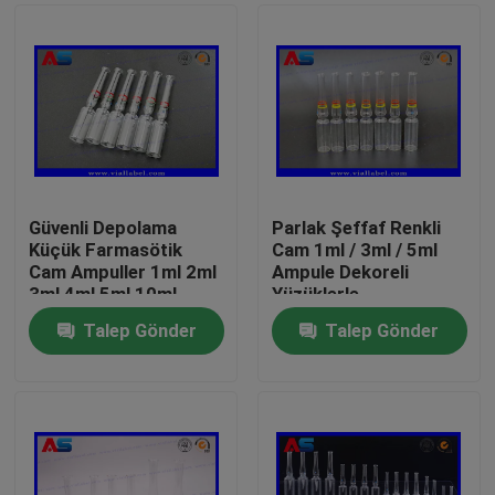
Güvenli Depolama
Parlak Şeffaf Renkli
Küçük Farmasötik
Cam 1ml / 3ml / 5ml
Cam Ampuller 1ml 2ml
Ampule Dekoreli
3ml 4ml 5ml 10ml
Yüzüklerle
Talep Gönder
Talep Gönder
Ev
Ürünler
Hakkımızda