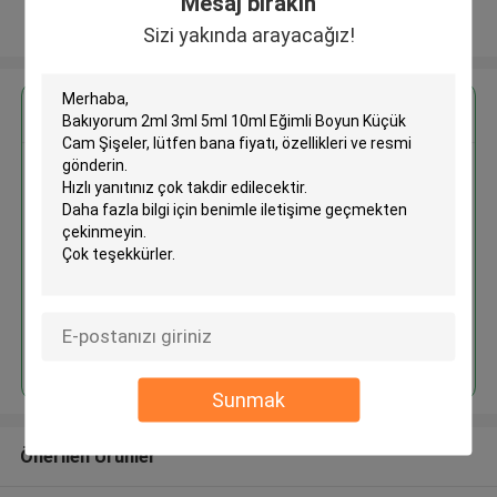
Mesaj bırakın
Daha fazla göster
Sizi yakında arayacağız!
En İyi Fiyatı Alın
2ml 3ml 5ml 10ml Eğimli Boyun
Küçük Cam Şişeler
Devam et
Sunmak
Önerilen Ürünler