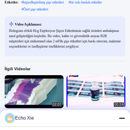
Etiketler:
#
kişiselleştirilmiş şişe etiketleri
#
bir rulo baskılı etiketler
#
Özel şişe etiketleri
Video Açıklaması:
Hologram efektli Hcg Enjeksiyon Şişesi Etiketimizin sağlık ürünleri ambalajınızı
nasıl geliştirdiğini keşfedin. Bu video, kalite ve güvenilirlik arayan B2B
müşterileri için mükemmel olan 2 ml'lik şişe etiketleri için baskı sürecini, malzeme
seçeneklerini ve özelleştirme özelliklerini sergiliyor.
İlgili Videolar
02:07
00:24
FLAKON etiketleri baskısı, 10ml etiket
Peptid 2 ml Şişe Paketi Tirzepatide,
Echo Xie
tasarımı, www.viallabel.com
Retatrutide, Semaglutide için
Steroids Labels Printing
Paper Box
November 11, 2020
September 01, 2025