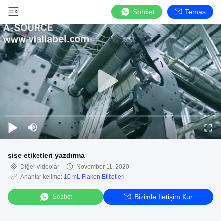
Sohbet
Temas
şişe etiketleri yazdırma
Diğer Videolar
November 11, 2020
Anahtar kelime:
10 mL Flakon Etiketleri
Sohbet
Bizimle Iletişim Kur