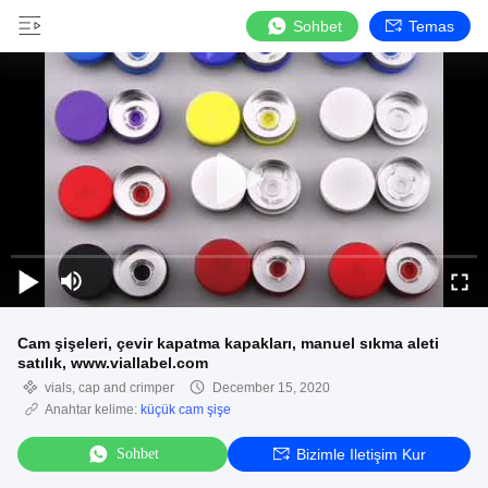
Sohbet
Temas
Cam şişeleri, çevir kapatma kapakları, manuel sıkma aleti
satılık, www.viallabel.com
vials, cap and crimper
December 15, 2020
Anahtar kelime:
küçük cam şişe
Sohbet
Bizimle Iletişim Kur