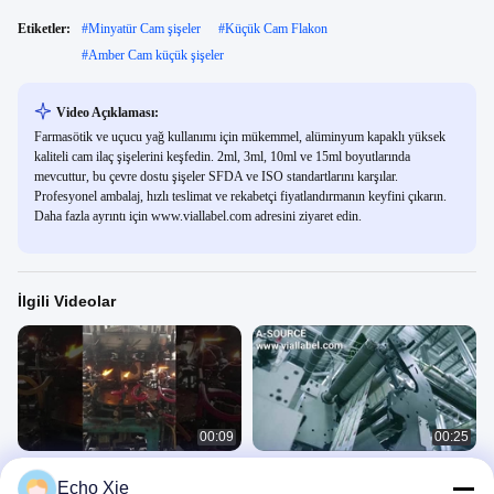
Etiketler:
#
Minyatür Cam şişeler
#
Küçük Cam Flakon
#
Amber Cam küçük şişeler
Video Açıklaması:
Farmasötik ve uçucu yağ kullanımı için mükemmel, alüminyum kapaklı yüksek
kaliteli cam ilaç şişelerini keşfedin. 2ml, 3ml, 10ml ve 15ml boyutlarında
mevcuttur, bu çevre dostu şişeler SFDA ve ISO standartlarını karşılar.
Profesyonel ambalaj, hızlı teslimat ve rekabetçi fiyatlandırmanın keyfini çıkarın.
Daha fazla ayrıntı için www.viallabel.com adresini ziyaret edin.
İlgili Videolar
00:09
00:25
1 ml ampul, 10 ml / 20 ml çim şişeleri
şişe etiketleri yazdırma
Echo Xie
üretimi
Diğer Videolar