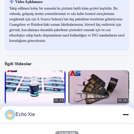
Video Açıklaması:
Takip edilmesi kolay bir sunumla bu çözümü farklı kılan şeyleri keşfedin. Bu
videoda, gelişmiş üretim yeteneklerimizi ve sıkı kalite kontrol süreçlerimizi
sergilemek için sizi A-Source Industry'nin ilaç paketleme tesislerine götürüyoruz.
Guangzhou ve Huizhou'daki uzman fabrikalarımızın, küresel ilaç endüstrisi için
güvenli, kurcalamaya dayanıklı paketleme çözümleri sunmak için en son
teknolojiye sahip baskı ekipmanlarını nasıl kullandığını ve ISO standartlarını nasıl
koruduğunu göreceksiniz.
İlgili Videolar
00:24
00:06
Peptid 2 ml Şişe Paketi Tirzepatide,
10ml flakon kutusu Baskısı,
Echo Xie
Retatrutide, Semaglutide için
www.viallabel.com, whatsapp
008617728918978
Paper Box
Paper Box
September 01, 2025
January 17, 2020
12:46 AM