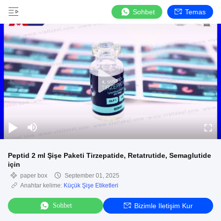
Sohbet
Temas
Peptid 2 ml Şişe Paketi Tirzepatide, Retatrutide, Semaglutide
için
paper box
September 01, 2025
Anahtar kelime:
Küçük Şişe Etiketleri
Sohbet
Bizimle Iletişim Kur