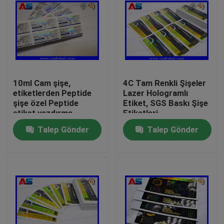
10ml Cam şişe,
4C Tam Renkli Şişeler
etiketlerden Peptide
Lazer Hologramlı
şişe özel Peptide
Etiket, SGS Baskı Şişe
etiket yazdırma
Etiketleri
Talep Gönder
Talep Gönder
Ev
Ürünler
Hakkımızda