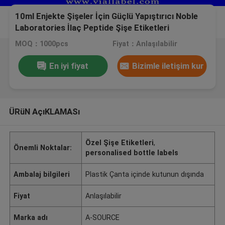
10ml Enjekte Şişeler İçin Güçlü Yapıştırıcı Noble
Laboratories İlaç Peptide Şişe Etiketleri
MOQ：1000pcs
Fiyat：Anlaşılabilir
En iyi fiyat
Bizimle iletişim kur
ÜRüN AçıKLAMASı
Özel Şişe Etiketleri
,
Önemli Noktalar:
personalised bottle labels
Ambalaj bilgileri
Plastik Çanta içinde kutunun dışında
Fiyat
Anlaşılabilir
Marka adı
A-SOURCE