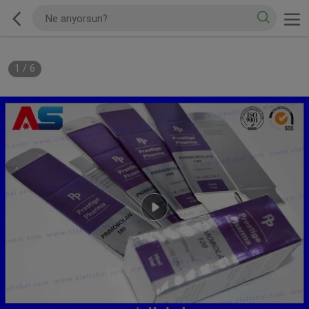
1
/
6