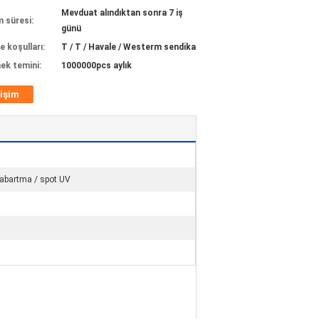
Mevduat alındıktan sonra 7 iş
m süresi:
günü
 koşulları:
T / T / Havale / Westerm sendika
ek temini:
1000000pcs aylık
tişim
 kabartma / spot UV