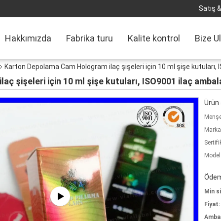
Satış &
Hakkımızda
Fabrika turu
Kalite kontrol
Bize U
Karton Depolama Cam Hologram ilaç şişeleri için 10 ml şişe kutuları, 
 şişeleri için 10 ml şişe kutuları, ISO9001 ilaç ambala
Ürün a
Menşe 
Marka
Sertifi
Model
Ödeme
Min si
Fiyat:
Ambala