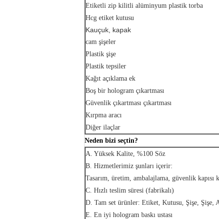
Etiketli zip kilitli alüminyum plastik torba
Hcg etiket kutusu
Kauçuk, kapak
cam şişeler
Plastik şişe
Plastik tepsiler
Kağıt açıklama ek
Boş bir hologram çıkartması
Güvenlik çıkartması çıkartması
Kırpma aracı
Diğer ilaçlar
Neden bizi seçtin?
A. Yüksek Kalite, %100 Söz
B. Hizmetlerimiz şunları içerir:
Tasarım, üretim, ambalajlama, güvenlik kapısı k
C. Hızlı teslim süresi (fabrikalı)
D. Tam set ürünler: Etiket, Kutusu, Şişe, Şişe, Ağ
E. En iyi hologram baskı ustası