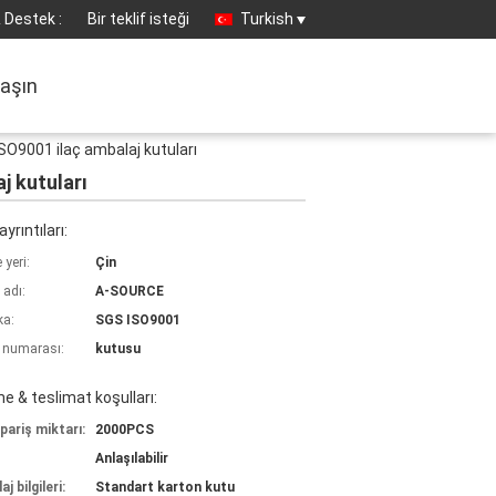
 Destek :
Bir teklif isteği
Turkish
laşın
ISO9001 ilaç ambalaj kutuları
j kutuları
yrıntıları:
yeri:
Çin
 adı:
A-SOURCE
ka:
SGS ISO9001
 numarası:
kutusu
 & teslimat koşulları:
pariş miktarı:
2000PCS
Anlaşılabilir
j bilgileri:
Standart karton kutu