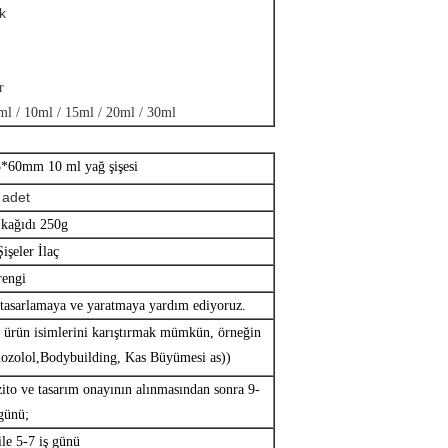
k
r
8ml / 10ml / 15ml / 20ml / 30ml
*60mm 10 ml yağ şişesi
 adet
 kağıdı 250g
işeler İlaç
rengi
tasarlamaya ve yaratmaya yardım ediyoruz.
ı ürün isimlerini karıştırmak mümkün, örneğin
nozolol,Bodybuilding, Kas Büyümesi as))
ito ve tasarım onayının alınmasından sonra 9-
 günü;
le 5-7 iş günü