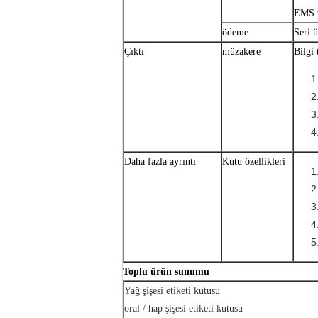
EMS t
ödeme
Seri 
Çıktı
müzakere
Bilgi 
Daha fazla ayrıntı
Kutu özellikleri
Toplu ürün sunumu
Yağ şişesi etiketi kutusu
oral / hap şişesi etiketi kutusu