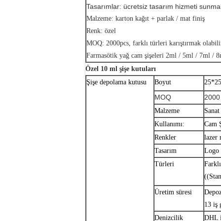
Tasarımlar: ücretsiz tasarım hizmeti sunma
Malzeme: karton kağıt + parlak / mat finiş
Renk: özel
MOQ: 2000pcs, farklı türleri karıştırmak olabili
Farmasötik yağ cam şişeleri 2ml / 5ml / 7ml / 
Özel 10 ml şişe kutuları
Şişe depolama kutusu
Boyut
25*25
MOQ
2000
Malzeme
Sanat
Kullanımı:
Cam Ş
Renkler
lazer 
Tasarım
Logo 
Türleri
Farkl
((Sta
Üretim süresi
Depoz
13 iş
Denizcilik
DHL i