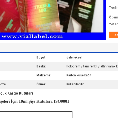
Tesli
Ödeme
Yeten
İle
Boyut:
Geleneksel
Baskı:
hologram / tam renkli / altın varak
Malzeme:
Karton kuşe kağıt
 özel
Örnek:
Kullanılabilir
çük Kargo Kutuları
leri İçin 10ml Şişe Kutuları, ISO9001